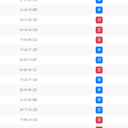
1+4+3=08
单
3+1+6=10
双
6+4+4=14
双
7+9+8=24
双
7+4+7=18
单
0+0+7=07
双
0+8+4=12
双
7+4+7=18
单
8+6+8=22
单
2+6+0=08
单
9+7+3=19
双
7+8+3=18
双