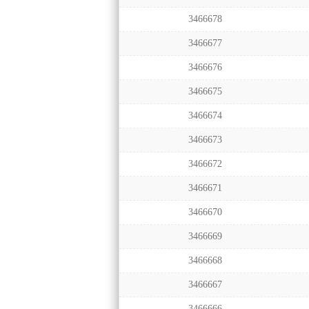
3466678
3466677
3466676
3466675
3466674
3466673
3466672
3466671
3466670
3466669
3466668
3466667
3466666