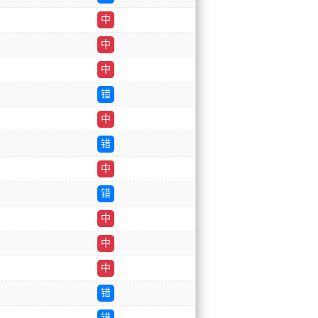
中
中
中
错
中
错
中
错
中
中
中
错
错