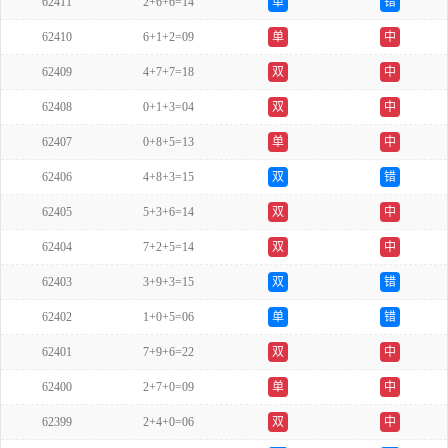
62411
2+6+6=14
单
错
62410
6+1+2=09
单
中
62409
4+7+7=18
双
中
62408
0+1+3=04
双
中
62407
0+8+5=13
单
中
62406
4+8+3=15
双
错
62405
5+3+6=14
双
中
62404
7+2+5=14
双
中
62403
3+9+3=15
双
错
62402
1+0+5=06
单
错
62401
7+9+6=22
双
中
62400
2+7+0=09
单
中
62399
2+4+0=06
双
中