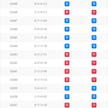
62449
8+6+0=14
单
错
62448
2+2+9=13
单
中
62447
0+1+3=04
单
错
62446
0+8+8=16
单
错
62445
2+5+9=16
单
错
62444
6+7+5=18
单
错
62443
4+5+2=11
单
中
62442
4+0+6=10
双
中
62441
2+2+2=06
双
中
62440
9+2+3=14
双
中
62439
3+4+4=11
双
错
62438
1+2+0=03
双
错
62437
9+7+3=19
单
中