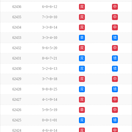
62436
6+0+6=12
双
中
62435
7+3+0=10
双
中
62434
3+3+8=14
双
中
62433
3+3+4=10
单
错
62432
9+6+5=20
双
中
62431
8+6+7=21
双
错
62430
5+2+6=13
双
错
62429
3+7+8=18
双
中
62428
9+8+8=25
双
错
62427
4+1+9=14
双
中
62426
5+9+5=19
单
中
62425
0+0+1=01
双
错
62424
4+6+4=14
双
中