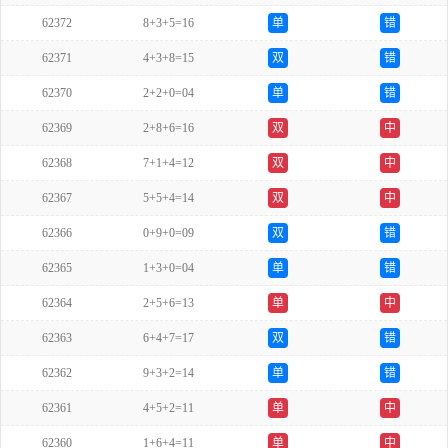
62372
8+3+5=16
单
错
62371
4+3+8=15
双
错
62370
2+2+0=04
单
错
62369
2+8+6=16
双
中
62368
7+1+4=12
双
中
62367
5+5+4=14
双
中
62366
0+9+0=09
双
错
62365
1+3+0=04
单
错
62364
2+5+6=13
单
中
62363
6+4+7=17
双
错
62362
9+3+2=14
单
错
62361
4+5+2=11
单
中
62360
1+6+4=11
单
中