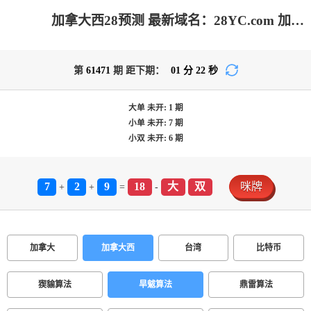
加拿大西28预测 最新域名：28YC.com 加拿大28-加拿大28pc|雪球预测结果查询|pc加拿大预测开奖_专注研究加拿大预测!
第
61471
期 距下期：
01
分
22
秒
大单
未开:
1
期
小单
未开:
7
期
小双
未开:
6
期
7
2
9
18
大
双
咪牌
+
+
=
-
加拿大
加拿大西
台湾
比特币
猰貐算法
旱魃算法
鼎雷算法