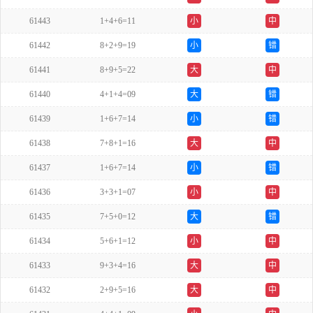
61443
1+4+6=11
小
中
61442
8+2+9=19
小
错
61441
8+9+5=22
大
中
61440
4+1+4=09
大
错
61439
1+6+7=14
小
错
61438
7+8+1=16
大
中
61437
1+6+7=14
小
错
61436
3+3+1=07
小
中
61435
7+5+0=12
大
错
61434
5+6+1=12
小
中
61433
9+3+4=16
大
中
61432
2+9+5=16
大
中