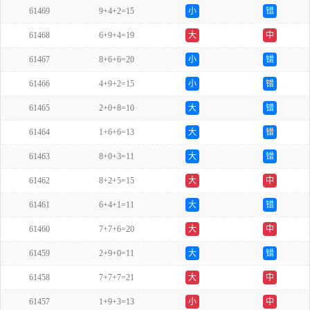
61469
9+4+2=15
小
错
61468
6+9+4=19
大
中
61467
8+6+6=20
小
错
61466
4+9+2=15
小
错
61465
2+0+8=10
大
错
61464
1+6+6=13
大
错
61463
8+0+3=11
大
错
61462
8+2+5=15
大
中
61461
6+4+1=11
大
错
61460
7+7+6=20
大
中
61459
2+9+0=11
大
错
61458
7+7+7=21
大
中
61457
1+9+3=13
小
中