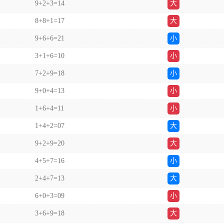
9+2+3=14
大
8+8+1=17
大
9+6+6=21
小
3+1+6=10
小
7+2+9=18
小
9+0+4=13
小
1+6+4=11
小
1+4+2=07
大
9+2+9=20
大
4+5+7=16
小
2+4+7=13
大
6+0+3=09
小
3+6+9=18
大