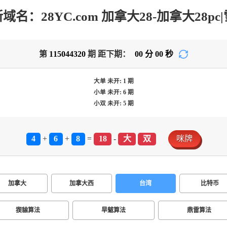
第
115044320
期 距下期：
00
分
00
秒
大单
未开:
1
期
小单
未开:
6
期
小双
未开:
5
期
4
+
6
+
8
=
18
-
大
双
咪牌
加拿大
加拿大西
台湾
比特币
猰貐算法
旱魃算法
鼎雷算法