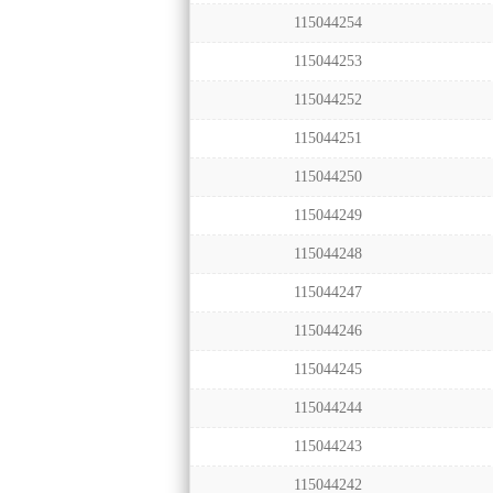
115044254
115044253
115044252
115044251
115044250
115044249
115044248
115044247
115044246
115044245
115044244
115044243
115044242