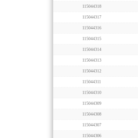
115044318
115044317
115044316
115044315
115044314
115044313
115044312
115044311
115044310
115044309
115044308
115044307
115044306