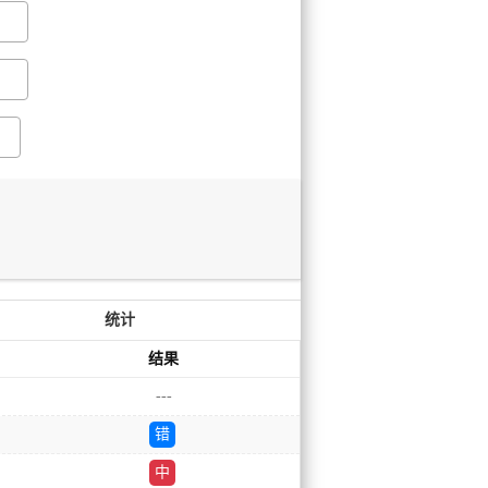
统计
结果
---
错
中