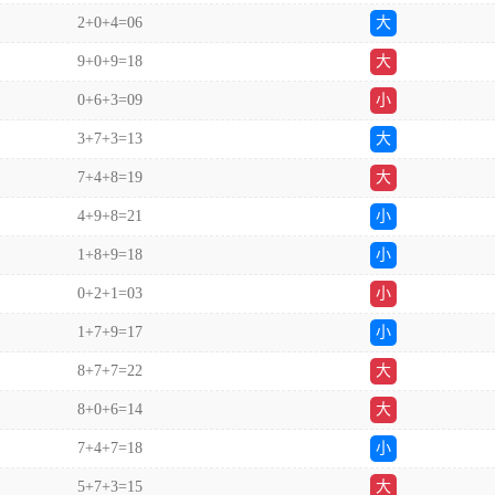
2+0+4=06
大
9+0+9=18
大
0+6+3=09
小
3+7+3=13
大
7+4+8=19
大
4+9+8=21
小
1+8+9=18
小
0+2+1=03
小
1+7+9=17
小
8+7+7=22
大
8+0+6=14
大
7+4+7=18
小
5+7+3=15
大