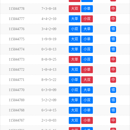
115044778
7+3+8=18
大双
小单
中
115044777
4+4+2=10
大单
小双
中
115044776
3+4+2=09
小双
大单
错
115044775
1+9+9=19
大双
小单
错
115044774
0+5+8=13
大单
小双
错
115044773
8+8+9=25
大单
小双
中
115044772
1+8+4=13
大双
小单
中
115044771
8+9+5=22
小单
大双
中
115044770
6+3+0=09
小双
大单
错
115044769
5+2+2=09
大单
小双
错
115044768
6+5+4=15
大双
小单
错
115044767
2+1+0=03
大双
小单
中