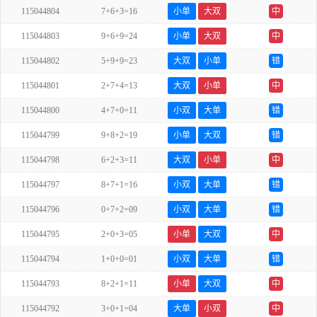
115044804
7+6+3=16
小单
大双
中
115044803
9+6+9=24
小单
大双
中
115044802
5+9+9=23
大双
小单
错
115044801
2+7+4=13
大双
小单
中
115044800
4+7+0=11
小双
大单
错
115044799
9+8+2=19
小单
大双
错
115044798
6+2+3=11
大双
小单
中
115044797
8+7+1=16
小双
大单
错
115044796
0+7+2=09
小双
大单
错
115044795
2+0+3=05
小单
大双
中
115044794
1+0+0=01
小双
大单
错
115044793
8+2+1=11
小单
大双
中
115044792
3+0+1=04
大单
小双
中