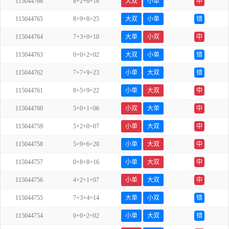
115044766
8+2+6=16
大双
小单
中
115044765
8+9+8=25
大双
小单
错
115044764
7+3+0=10
大单
小双
中
115044763
0+0+2=02
大双
小单
错
115044762
7+7+9=23
小单
大双
错
115044761
8+5+9=22
小单
大双
中
115044760
5+0+1=06
小双
大单
中
115044759
5+2+0=07
小单
大双
中
115044758
5+9+6=20
小单
大双
中
115044757
0+8+8=16
小单
大双
中
115044756
4+2+1=07
小单
大双
中
115044755
7+3+4=14
大单
小双
错
115044754
0+0+2=02
小单
大双
错