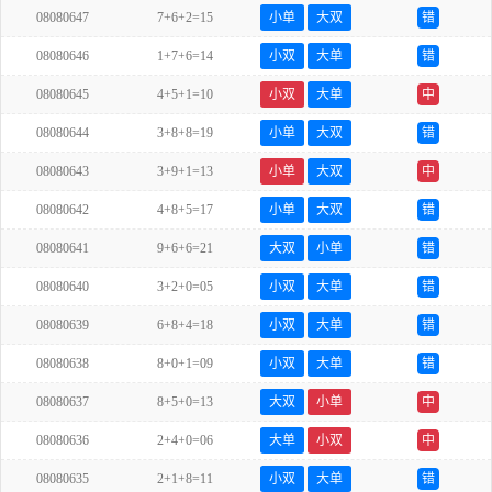
08080647
7+6+2=15
小单
大双
错
08080646
1+7+6=14
小双
大单
错
08080645
4+5+1=10
小双
大单
中
08080644
3+8+8=19
小单
大双
错
08080643
3+9+1=13
小单
大双
中
08080642
4+8+5=17
小单
大双
错
08080641
9+6+6=21
大双
小单
错
08080640
3+2+0=05
小双
大单
错
08080639
6+8+4=18
小双
大单
错
08080638
8+0+1=09
小双
大单
错
08080637
8+5+0=13
大双
小单
中
08080636
2+4+0=06
大单
小双
中
08080635
2+1+8=11
小双
大单
错