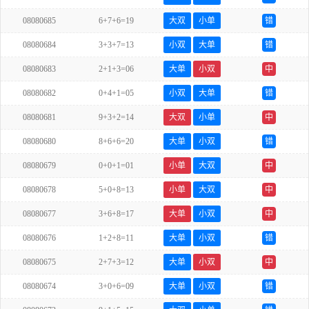
08080685
6+7+6=19
大双
小单
错
08080684
3+3+7=13
小双
大单
错
08080683
2+1+3=06
大单
小双
中
08080682
0+4+1=05
小双
大单
错
08080681
9+3+2=14
大双
小单
中
08080680
8+6+6=20
大单
小双
错
08080679
0+0+1=01
小单
大双
中
08080678
5+0+8=13
小单
大双
中
08080677
3+6+8=17
大单
小双
中
08080676
1+2+8=11
大单
小双
错
08080675
2+7+3=12
大单
小双
中
08080674
3+0+6=09
大单
小双
错