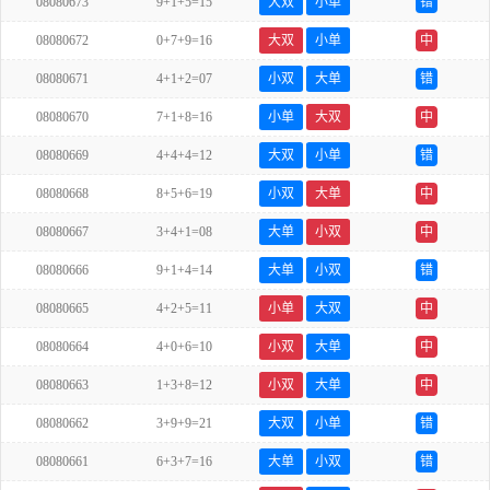
08080673
9+1+5=15
大双
小单
错
08080672
0+7+9=16
大双
小单
中
08080671
4+1+2=07
小双
大单
错
08080670
7+1+8=16
小单
大双
中
08080669
4+4+4=12
大双
小单
错
08080668
8+5+6=19
小双
大单
中
08080667
3+4+1=08
大单
小双
中
08080666
9+1+4=14
大单
小双
错
08080665
4+2+5=11
小单
大双
中
08080664
4+0+6=10
小双
大单
中
08080663
1+3+8=12
小双
大单
中
08080662
3+9+9=21
大双
小单
错
08080661
6+3+7=16
大单
小双
错