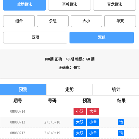
软肋算法
至尊算法
青龙算法
组合
杀组
大小
单双
双项
双组
100期 正确：40 期 错误：60 期
正确率：40%
预测
走势
统计
期号
号码
预测
结果
08080714
---
小双
大单
---
08080713
2+5+3=10
大双
小单
错
08080712
3+8+8=19
大双
小单
错