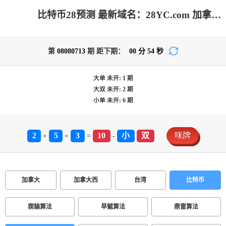
比特币28预测 最新域名：28YC.com 加拿大28-加拿大28pc|雪球预测结果查询|pc加拿大预测开奖_专注研究加拿大预测!
第
08080713
期 距下期：
00
分
54
秒
大单
未开:
1
期
大双
未开:
2
期
小单
未开:
6
期
2
5
3
10
小
双
咪牌
+
+
=
-
加拿大
加拿大西
台湾
比特币
猰貐算法
旱魃算法
鼎雷算法