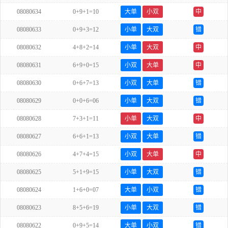
08080634
0+9+1=10
大单
小双
中
08080633
0+9+3=12
小单
大双
错
08080632
4+8+2=14
小单
大双
中
08080631
6+9+0=15
小双
大单
中
08080630
0+6+7=13
小双
大单
错
08080629
0+0+6=06
小单
大双
错
08080628
7+3+1=11
小单
大双
中
08080627
6+6+1=13
小双
大单
错
08080626
4+7+4=15
小双
大单
中
08080625
5+1+9=15
小单
大双
错
08080624
1+6+0=07
大单
小双
错
08080623
8+5+6=19
小单
大双
错
08080622
0+9+5=14
大单
小双
错