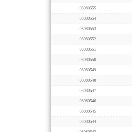
08080555
08080554
08080553
08080552
08080551
08080550
08080549
08080548
08080547
08080546
08080545
08080544
08080543