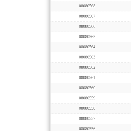
08080568
08080567
08080566
08080565
08080564
08080563
08080562
08080561
08080560
08080559
08080558
08080557
08080556