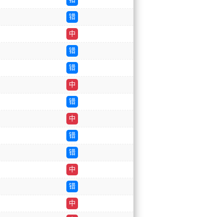
错
中
错
错
中
错
中
错
错
中
错
中