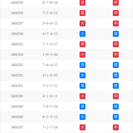
3466599
8+7+9=24
双
中
3466598
7+1+6=14
双
中
3466597
5+6+4=15
大
中
3466596
4+7+4=15
小
错
3466595
7+7+3=17
单
中
3466594
1+0+3=04
小
中
3466593
7+4+4=15
双
错
3466592
4+1+0=05
大
错
3466591
3+2+7=12
单
错
3466590
4+1+6=11
小
中
3466589
7+8+1=16
单
错
3466588
8+2+3=13
大
错
3466587
7+2+7=16
大
中