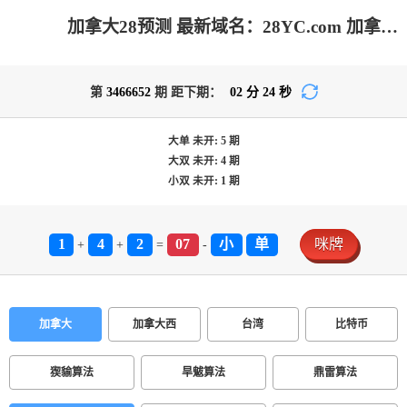
加拿大28预测 最新域名：28YC.com 加拿大28-加拿大28pc|雪球预测结果查询|pc加拿大预测开奖_专注研究加拿大预测!
第
3466652
期 距下期：
02
分
24
秒
大单
未开:
5
期
大双
未开:
4
期
小双
未开:
1
期
1
4
2
07
小
单
咪牌
+
+
=
-
加拿大
加拿大西
台湾
比特币
猰貐算法
旱魃算法
鼎雷算法