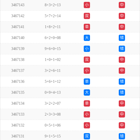
3467143
8+3+2=13
小
中
3467142
5+7+2=14
双
中
3467141
1+8+2=11
单
中
3467140
6+2+0=08
大
错
3467139
9+6+0=15
小
错
3467138
1+0+1=02
双
中
3467137
3+2+6=11
小
中
3467136
5+6+1=12
单
错
3467135
0+9+4=13
大
错
3467134
3+2+2=07
单
中
3467133
2+3+3=08
小
中
3467132
0+5+1=06
小
中
3467131
9+1+5=15
双
错