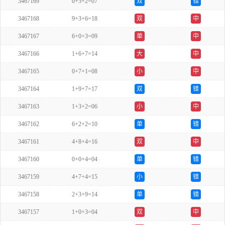
3467169
0+5+2=07
双
错
3467168
9+3+6=18
双
中
3467167
6+0+3=09
单
中
3467166
1+6+7=14
大
中
3467165
0+7+1=08
小
中
3467164
1+9+7=17
双
错
3467163
1+3+2=06
小
中
3467162
6+2+2=10
单
错
3467161
4+8+4=16
双
中
3467160
0+0+4=04
单
错
3467159
4+7+4=15
小
错
3467158
2+3+9=14
单
错
3467157
1+0+3=04
双
中