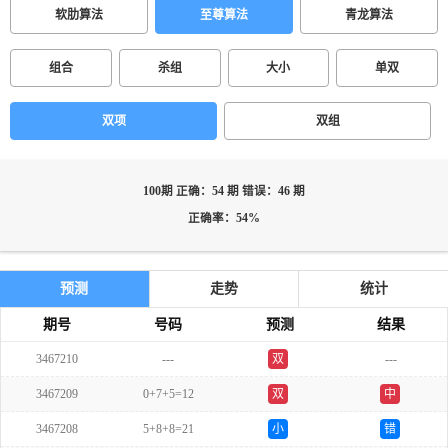
软肋算法
至尊算法
青龙算法
组合
杀组
大小
单双
双项
双组
100期 正确：54 期 错误：46 期
正确率：54%
预测
走势
统计
期号
号码
预测
结果
3467210
---
双
---
3467209
0+7+5=12
双
中
3467208
5+8+8=21
小
错