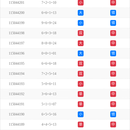
115044201
7+2+1=10
小
中
115044200
6+6+1=13
大
错
115044199
9+6+9=24
小
错
115044198
6+9+3=18
双
中
115044197
8+8+8=24
大
中
115044196
0+0+1=01
大
错
115044195
6+6+6=18
双
中
115044194
7+2+5=14
双
中
115044193
5+0+6=11
小
中
115044192
3+6+4=13
单
中
115044191
5+1+1=07
单
中
115044190
6+5+5=16
小
错
115044189
4+4+5=13
单
中