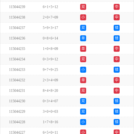
115044239
6+1+5=12
双
中
115044238
2+0+7=09
小
中
115044237
5+9+3=17
双
错
115044236
0+8+6=14
单
错
115044235
1+0+8=09
单
中
115044234
0+3+9=12
双
中
115044233
9+7+9=25
小
错
115044232
2+3+4=09
单
中
115044231
8+4+8=20
双
中
115044230
0+3+4=07
双
错
115044229
3+0+0=03
双
错
115044228
1+7+8=16
小
错
115044227
6+5+0=11
小
中