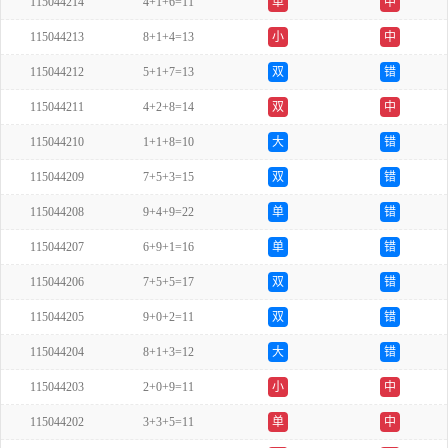
115044214
4+1+6=11
单
中
115044213
8+1+4=13
小
中
115044212
5+1+7=13
双
错
115044211
4+2+8=14
双
中
115044210
1+1+8=10
大
错
115044209
7+5+3=15
双
错
115044208
9+4+9=22
单
错
115044207
6+9+1=16
单
错
115044206
7+5+5=17
双
错
115044205
9+0+2=11
双
错
115044204
8+1+3=12
大
错
115044203
2+0+9=11
小
中
115044202
3+3+5=11
单
中