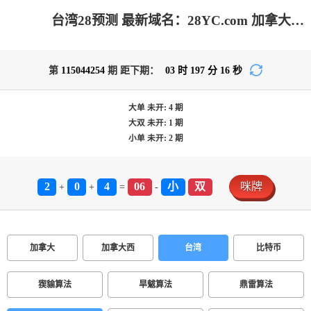
台湾28预测 最新域名：28YC.com 加拿大28-加拿大28pc|雪球预测结果查询|pc加拿大预测开奖_专注研究加拿大预测!
第
115044254
期 距下期：
03
时
197
分
16
秒
大单
未开:
4
期
大双
未开:
1
期
小单
未开:
2
期
2
0
4
06
小
双
咪牌
+
+
=
-
加拿大
加拿大西
台湾
比特币
猰貐算法
旱魃算法
鼎雷算法