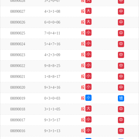
大
08090028
5+2+0=07
殺
中
单
大
08090027
4+3+1=08
殺
中
双
大
08090026
6+0+0=06
殺
中
单
小
08090025
7+0+4=11
殺
中
双
小
08090024
5+4+7=16
殺
中
双
小
08090023
4+2+3=09
殺
中
双
小
08090022
9+8+8=25
殺
中
单
小
08090021
1+8+8=17
殺
中
双
小
08090020
9+3+4=16
殺
中
双
小
08090019
0+3+0=03
殺
错
单
大
08090018
3+1+1=05
殺
中
双
小
08090017
9+3+5=17
殺
中
单
小
08090016
9+3+1=13
殺
中
双