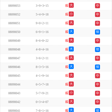
单
大
08090053
3+9+3=15
殺
中
双
小
08090052
5+4+9=18
殺
中
双
大
08090051
9+0+2=11
殺
中
单
大
08090050
6+9+1=16
殺
错
双
大
08090049
8+6+8=22
殺
中
单
大
08090048
4+8+4=16
殺
错
双
大
08090047
3+6+2=11
殺
中
单
大
08090046
8+3+5=16
殺
错
双
大
08090045
4+1+9=14
殺
中
单
大
08090044
6+5+7=18
殺
中
单
小
08090043
5+7+9=21
殺
中
双
大
08090042
0+3+4=07
殺
中
双
大
08090041
7+8+1=16
殺
错