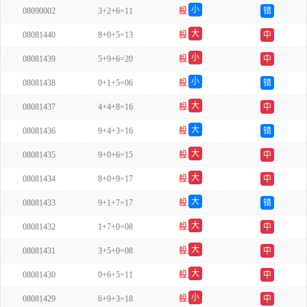
小
08090002
3+2+6=11
殺
错
单
大
08081440
8+0+5=13
殺
中
双
小
08081439
5+9+6=20
殺
中
单
小
08081438
0+1+5=06
殺
错
双
大
08081437
4+4+8=16
殺
中
单
大
08081436
9+4+3=16
殺
错
双
大
08081435
9+0+6=15
殺
中
双
大
08081434
8+0+9=17
殺
中
双
大
08081433
9+1+7=17
殺
错
单
大
08081432
1+7+0=08
殺
中
双
大
08081431
3+5+0=08
殺
中
双
大
08081430
0+6+5=11
殺
中
单
小
08081429
6+9+3=18
殺
中