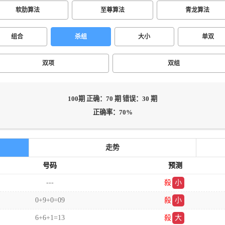
软肋算法
至尊算法
青龙算法
组合
杀组
大小
单双
双项
双组
100期 正确：70 期 错误：30 期
正确率：70%
走势
号码
预测
---
殺
小
单
0+9+0=09
殺
小
双
6+6+1=13
殺
大