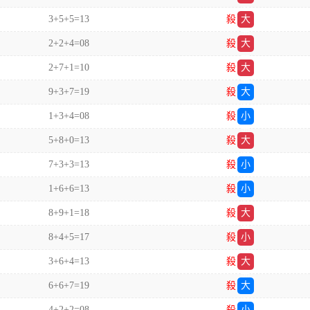
单
3+5+5=13
殺
大
双
2+2+4=08
殺
大
双
2+7+1=10
殺
大
双
9+3+7=19
殺
大
单
1+3+4=08
殺
小
双
5+8+0=13
殺
大
单
7+3+3=13
殺
小
单
1+6+6=13
殺
小
单
8+9+1=18
殺
大
单
8+4+5=17
殺
小
单
3+6+4=13
殺
大
双
6+6+7=19
殺
大
单
4+2+2=08
殺
小