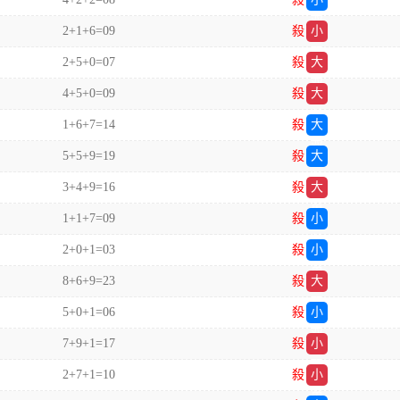
双
2+1+6=09
殺
小
双
2+5+0=07
殺
大
双
4+5+0=09
殺
大
单
1+6+7=14
殺
大
双
5+5+9=19
殺
大
单
3+4+9=16
殺
大
单
1+1+7=09
殺
小
单
2+0+1=03
殺
小
单
8+6+9=23
殺
大
双
5+0+1=06
殺
小
双
7+9+1=17
殺
小
双
2+7+1=10
殺
小
单