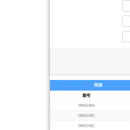
预测
期号
08061084
08061083
08061082