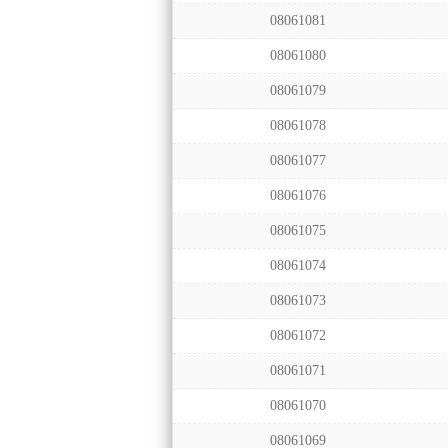
08061081
08061080
08061079
08061078
08061077
08061076
08061075
08061074
08061073
08061072
08061071
08061070
08061069