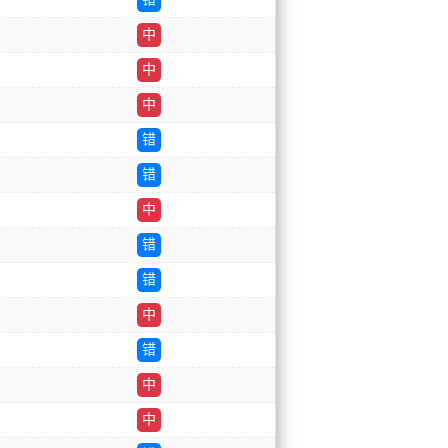
中
中
中
错
错
中
错
错
中
错
中
中