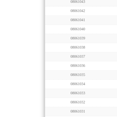
08061043
08061042
08061041
08061040
08061039
08061038
08061037
08061036
08061035
08061034
08061033
08061032
08061031