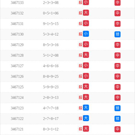
小
3467133
2+3+3=08
殺
中
单
大
3467132
0+5+1=06
殺
中
双
小
3467131
9+1+5=15
殺
中
单
小
3467130
5+3+4=12
殺
错
双
小
3467129
8+5+3=16
殺
中
单
大
3467128
5+1+2=08
殺
中
双
小
3467127
4+6+6=16
殺
中
双
小
3467126
8+8+9=25
殺
中
单
大
3467125
5+9+9=23
殺
中
双
大
3467124
2+8+3=13
殺
中
双
大
3467123
4+7+7=18
殺
错
双
大
3467122
2+7+8=17
殺
错
单
大
3467121
8+3+1=12
殺
中
双