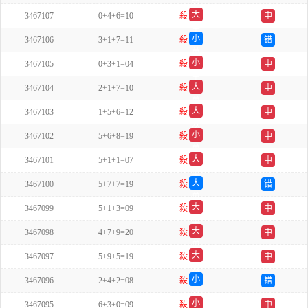
双
大
3467107
0+4+6=10
殺
中
单
小
3467106
3+1+7=11
殺
错
单
小
3467105
0+3+1=04
殺
中
单
大
3467104
2+1+7=10
殺
中
单
大
3467103
1+5+6=12
殺
中
双
小
3467102
5+6+8=19
殺
中
单
大
3467101
5+1+1=07
殺
中
单
大
3467100
5+7+7=19
殺
错
单
大
3467099
5+1+3=09
殺
中
单
大
3467098
4+7+9=20
殺
中
单
大
3467097
5+9+5=19
殺
中
双
小
3467096
2+4+2=08
殺
错
双
小
3467095
6+3+0=09
殺
中