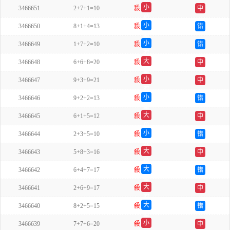
小
3466651
2+7+1=10
殺
中
单
小
3466650
8+1+4=13
殺
错
单
小
3466649
1+7+2=10
殺
错
双
大
3466648
6+6+8=20
殺
中
单
小
3466647
9+3+9=21
殺
中
双
小
3466646
9+2+2=13
殺
错
单
大
3466645
6+1+5=12
殺
中
单
小
3466644
2+3+5=10
殺
错
双
大
3466643
5+8+3=16
殺
中
单
大
3466642
6+4+7=17
殺
错
单
大
3466641
2+6+9=17
殺
中
双
大
3466640
8+2+5=15
殺
错
单
小
3466639
7+7+6=20
殺
中