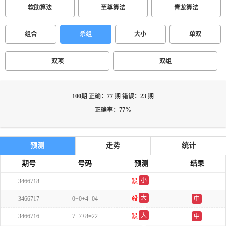
软肋算法
至尊算法
青龙算法
组合
杀组
大小
单双
双项
双组
100期 正确：77 期 错误：23 期
正确率：77%
预测
走势
统计
期号
号码
预测
结果
小
3466718
---
殺
---
双
大
3466717
0+0+4=04
殺
中
双
大
3466716
7+7+8=22
殺
中
单