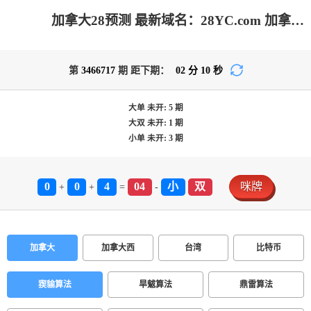
加拿大28预测 最新域名：28YC.com 加拿大28-加拿大28pc|雪球预测结果查询|pc加拿大预测开奖_专注研究加拿大预测!
第
3466717
期 距下期：
02
分
10
秒
大单
未开:
5
期
大双
未开:
1
期
小单
未开:
3
期
0
0
4
04
小
双
咪牌
+
+
=
-
加拿大
加拿大西
台湾
比特币
猰貐算法
旱魃算法
鼎雷算法