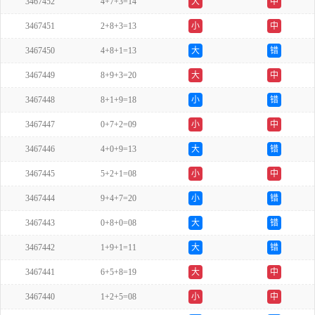
3467452
4+7+3=14
大
中
3467451
2+8+3=13
小
中
3467450
4+8+1=13
大
错
3467449
8+9+3=20
大
中
3467448
8+1+9=18
小
错
3467447
0+7+2=09
小
中
3467446
4+0+9=13
大
错
3467445
5+2+1=08
小
中
3467444
9+4+7=20
小
错
3467443
0+8+0=08
大
错
3467442
1+9+1=11
大
错
3467441
6+5+8=19
大
中
3467440
1+2+5=08
小
中