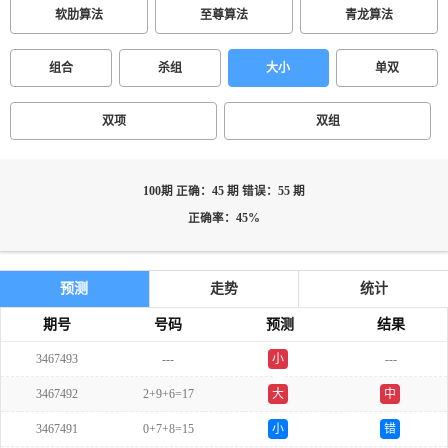
软肋算法
至尊算法
青龙算法
组合
杀组
大小
单双
双项
双组
100期 正确：45 期 错误：55 期
正确率：45%
预测
走势
统计
期号
号码
预测
结果
3467493
---
小
---
单
3467492
2+9+6=17
大
中
3467491
0+7+8=15
小
错