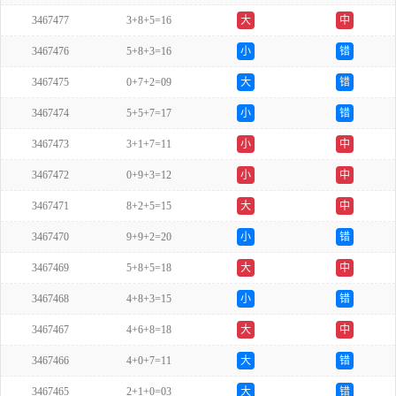
3467477
3+8+5=16
大
中
3467476
5+8+3=16
小
错
3467475
0+7+2=09
大
错
3467474
5+5+7=17
小
错
3467473
3+1+7=11
小
中
3467472
0+9+3=12
小
中
3467471
8+2+5=15
大
中
3467470
9+9+2=20
小
错
3467469
5+8+5=18
大
中
3467468
4+8+3=15
小
错
3467467
4+6+8=18
大
中
3467466
4+0+7=11
大
错
3467465
2+1+0=03
大
错