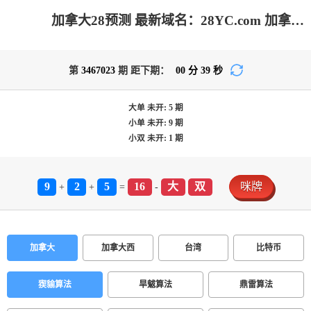
加拿大28预测 最新域名：28YC.com 加拿大28-加拿大28pc|雪球预测结果查询|pc加拿大预测开奖_专注研究加拿大预测!
第
3467023
期 距下期：
00
分
39
秒
大单
未开:
5
期
小单
未开:
9
期
小双
未开:
1
期
9
2
5
16
大
双
咪牌
+
+
=
-
加拿大
加拿大西
台湾
比特币
猰貐算法
旱魃算法
鼎雷算法