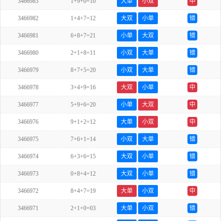
3466983
1+9+0=10
大单
小双
中
3466982
1+4+7=12
大双
小单
错
3466981
6+8+7=21
小单
大双
错
3466980
2+1+8=11
小双
大单
错
3466979
8+7+5=20
小双
大单
错
3466978
3+4+9=16
大双
小单
中
3466977
5+9+6=20
小单
大双
中
3466976
9+1+2=12
大单
小双
中
3466975
7+6+1=14
小双
大单
错
3466974
6+3+6=15
大双
小单
错
3466973
0+8+4=12
大双
小单
错
3466972
8+4+7=19
大单
小双
中
3466971
2+1+0=03
大单
小双
错