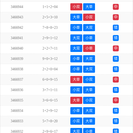
3466944
1+1+2=04
小双
大单
中
3466943
2+5+3=10
大单
小双
中
3466942
7+8+8=23
小单
大双
错
3466941
2+9+1=12
大双
小单
错
3466940
2+2+7=11
大双
小单
中
3466939
9+0+3=12
小单
大双
错
3466938
2+2+0=04
小单
大双
错
3466937
6+0+9=15
大单
小双
中
3466936
3+7+1=11
小双
大单
错
3466935
3+6+6=15
大单
小双
中
3466934
1+2+9=12
小单
大双
错
3466933
5+7+8=20
小双
大单
错
3466932
2+9+6=17
大双
小单
错