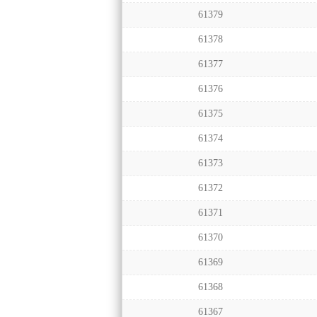
61379
61378
61377
61376
61375
61374
61373
61372
61371
61370
61369
61368
61367