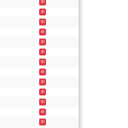
中
中
中
中
中
中
中
中
中
中
中
中
中