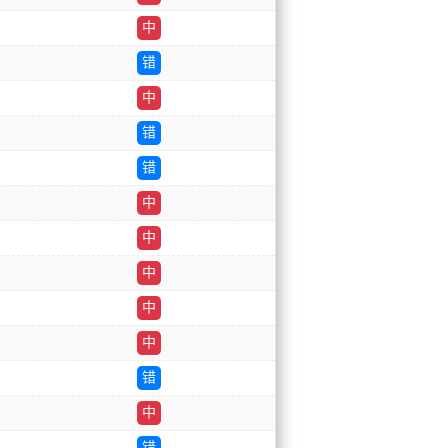
中
错
中
错
错
中
中
中
中
中
错
中
错