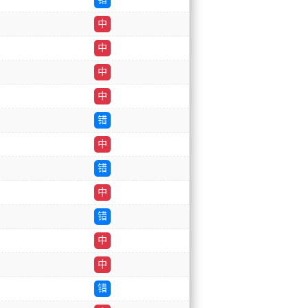
中
中
中
中
错
中
错
中
错
中
中
错