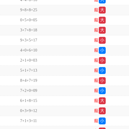
双
9+8+8=25
殺
大
双
0+5+0=05
殺
大
单
3+7+8=18
殺
大
单
9+3+5=17
殺
小
双
4+0+6=10
殺
小
双
2+1+0=03
殺
小
双
5+1+7=13
殺
小
单
8+4+7=19
殺
小
双
7+2+0=09
殺
小
单
6+1+8=15
殺
大
双
0+3+9=12
殺
大
单
7+1+3=11
殺
小
单