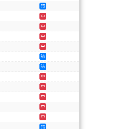
错
中
中
中
中
错
错
中
中
中
中
中
错