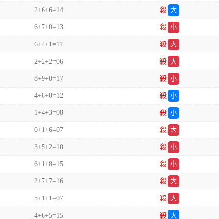
单
2+6+6=14
殺
大
双
6+7+0=13
殺
小
双
6+4+1=11
殺
大
单
2+2+2=06
殺
大
双
8+9+0=17
殺
小
双
4+8+0=12
殺
小
双
1+4+3=08
殺
小
双
0+1+6=07
殺
大
单
3+5+2=10
殺
小
单
6+1+8=15
殺
小
双
2+7+7=16
殺
大
单
5+1+1=07
殺
大
单
4+6+5=15
殺
大