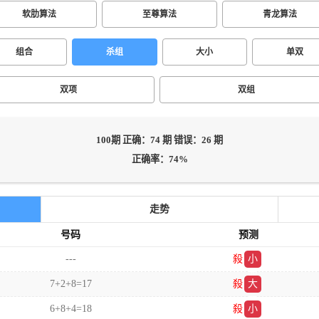
软肋算法
至尊算法
青龙算法
组合
杀组
大小
单双
双项
双组
100期 正确：74 期 错误：26 期
正确率：74%
走势
号码
预测
---
殺
小
双
7+2+8=17
殺
大
双
6+8+4=18
殺
小