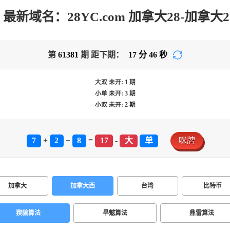
第
61381
期 距下期：
17
分
46
秒
大双
未开:
1
期
小单
未开:
3
期
小双
未开:
2
期
7
+
2
+
8
=
17
-
大
单
咪牌
加拿大
加拿大西
台湾
比特币
猰貐算法
旱魃算法
鼎雷算法