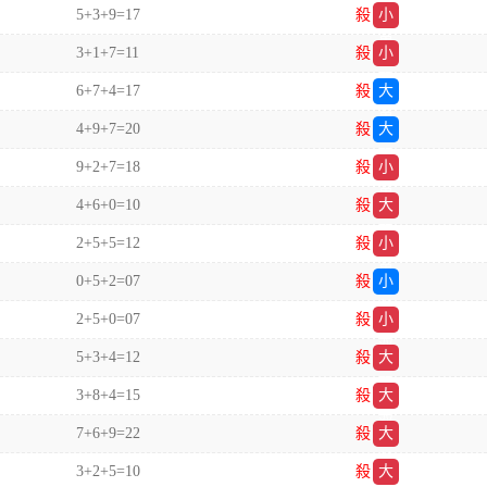
双
5+3+9=17
殺
小
单
3+1+7=11
殺
小
双
6+7+4=17
殺
大
单
4+9+7=20
殺
大
双
9+2+7=18
殺
小
单
4+6+0=10
殺
大
双
2+5+5=12
殺
小
单
0+5+2=07
殺
小
单
2+5+0=07
殺
小
双
5+3+4=12
殺
大
双
3+8+4=15
殺
大
双
7+6+9=22
殺
大
单
3+2+5=10
殺
大