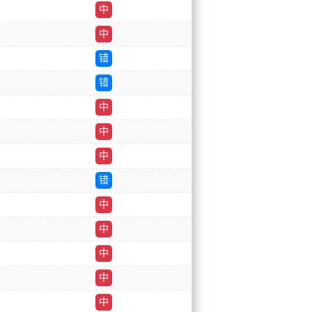
中
中
错
错
中
中
中
错
中
中
中
中
中