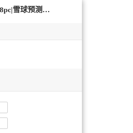
加拿大西28预测 最新域名：28YC.com 加拿大28-加拿大28pc|雪球预测结果查询|pc加拿大预测开奖_专注研究加拿大预测!