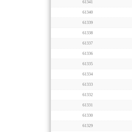
61341
61340
61339
61338
61337
61336
61335
61334
61333
61332
61331
61330
61329