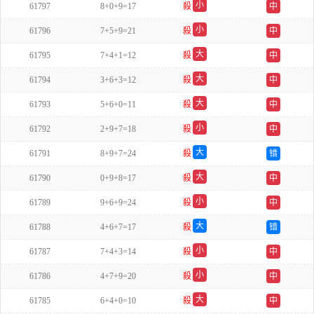
小
61797
8+0+9=17
殺
中
双
小
61796
7+5+9=21
殺
中
双
大
61795
7+4+1=12
殺
中
双
大
61794
3+6+3=12
殺
中
双
大
61793
5+6+0=11
殺
中
双
小
61792
2+9+7=18
殺
中
单
大
61791
8+9+7=24
殺
错
双
大
61790
0+9+8=17
殺
中
双
小
61789
9+6+9=24
殺
中
双
大
61788
4+6+7=17
殺
错
单
小
61787
7+4+3=14
殺
中
双
小
61786
4+7+9=20
殺
中
双
大
61785
6+4+0=10
殺
中
双