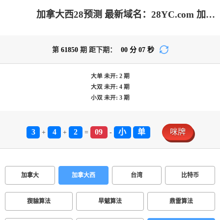
加拿大西28预测 最新域名：28YC.com 加拿大28-加拿大28pc|雪球预测结果查询|pc加拿大预测开奖_专注研究加拿大预测!
第
61850
期 距下期：
00
分
07
秒
大单
未开:
2
期
大双
未开:
4
期
小双
未开:
3
期
3
4
2
09
小
单
咪牌
+
+
=
-
加拿大
加拿大西
台湾
比特币
猰貐算法
旱魃算法
鼎雷算法