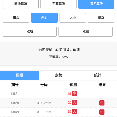
软肋算法
至尊算法
青龙算法
组合
杀组
大小
单双
双项
双组
100期 正确：82 期 错误：18 期
正确率：82%
预测
走势
统计
期号
号码
预测
结果
小
61851
---
殺
---
双
大
61850
3+4+2=09
殺
中
双
大
61849
8+0+1=09
殺
中
双