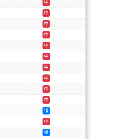
中
中
中
中
中
中
中
中
中
中
错
中
错