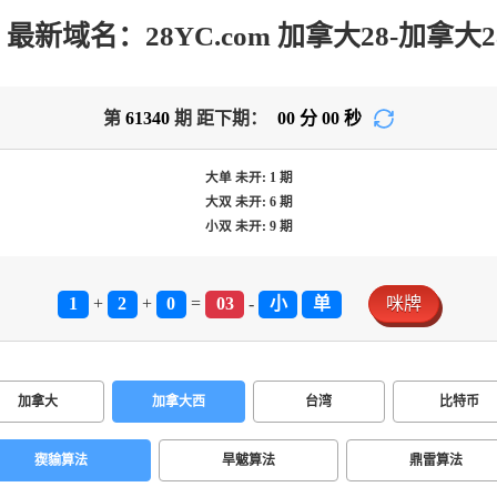
第
61340
期 距下期：
00
分
00
秒
大单
未开:
1
期
大双
未开:
6
期
小双
未开:
9
期
1
+
2
+
0
=
03
-
小
单
咪牌
加拿大
加拿大西
台湾
比特币
猰貐算法
旱魃算法
鼎雷算法