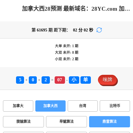
加拿大西28预测 最新域名：28YC.com 加拿大28-加拿大28pc|雪球预测结果查询|pc加拿大预测开奖_专注研究加拿大预测!
第
61695
期 距下期：
02
分
02
秒
大单
未开:
1
期
大双
未开:
8
期
小双
未开:
2
期
5
0
2
07
小
单
咪牌
+
+
=
-
加拿大
加拿大西
台湾
比特币
猰貐算法
旱魃算法
鼎雷算法