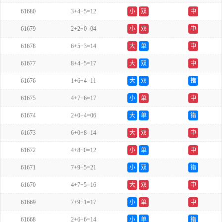
61680
3+4+5=12
小
双
中
61679
2+2+0=04
小
双
中
61678
6+5+3=14
大
单
中
61677
8+4+5=17
大
双
中
61676
1+6+4=11
大
双
错
61675
4+7+6=17
小
单
中
61674
2+0+4=06
大
单
错
61673
6+0+8=14
大
双
中
61672
4+8+0=12
小
单
中
61671
7+9+5=21
小
双
错
61670
4+7+5=16
大
双
中
61669
7+9+1=17
小
单
中
61668
2+6+6=14
小
单
错