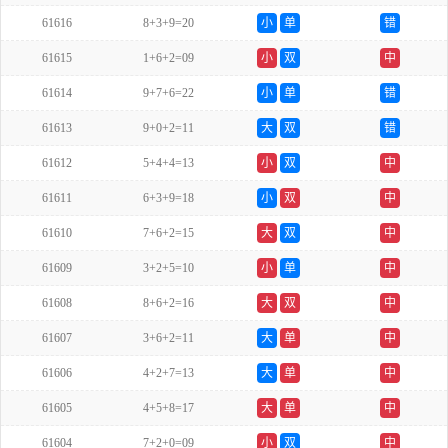
61616
8+3+9=20
小
单
错
61615
1+6+2=09
小
双
中
61614
9+7+6=22
小
单
错
61613
9+0+2=11
大
双
错
61612
5+4+4=13
小
双
中
61611
6+3+9=18
小
双
中
61610
7+6+2=15
大
双
中
61609
3+2+5=10
小
单
中
61608
8+6+2=16
大
双
中
61607
3+6+2=11
大
单
中
61606
4+2+7=13
大
单
中
61605
4+5+8=17
大
单
中
61604
7+2+0=09
小
双
中