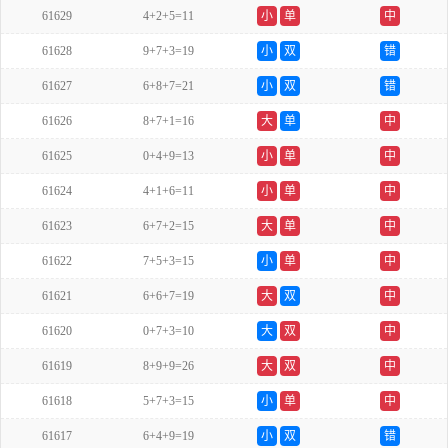
61629
4+2+5=11
小
单
中
61628
9+7+3=19
小
双
错
61627
6+8+7=21
小
双
错
61626
8+7+1=16
大
单
中
61625
0+4+9=13
小
单
中
61624
4+1+6=11
小
单
中
61623
6+7+2=15
大
单
中
61622
7+5+3=15
小
单
中
61621
6+6+7=19
大
双
中
61620
0+7+3=10
大
双
中
61619
8+9+9=26
大
双
中
61618
5+7+3=15
小
单
中
61617
6+4+9=19
小
双
错