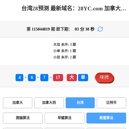
台湾28预测 最新域名：28YC.com 加拿大28-加拿大28pc|雪球预测结果查询|pc加拿大预测开奖_专注研究加拿大预测!
第
115044819
期 距下期：
03
分
38
秒
大双
未开:
3
期
小单
未开:
1
期
小双
未开:
2
期
4
6
7
17
大
单
咪牌
+
+
=
-
加拿大
加拿大西
台湾
比特币
猰貐算法
旱魃算法
鼎雷算法