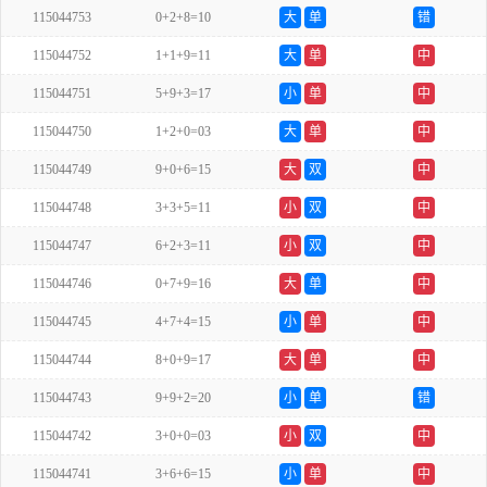
115044753
0+2+8=10
大
单
错
115044752
1+1+9=11
大
单
中
115044751
5+9+3=17
小
单
中
115044750
1+2+0=03
大
单
中
115044749
9+0+6=15
大
双
中
115044748
3+3+5=11
小
双
中
115044747
6+2+3=11
小
双
中
115044746
0+7+9=16
大
单
中
115044745
4+7+4=15
小
单
中
115044744
8+0+9=17
大
单
中
115044743
9+9+2=20
小
单
错
115044742
3+0+0=03
小
双
中
115044741
3+6+6=15
小
单
中