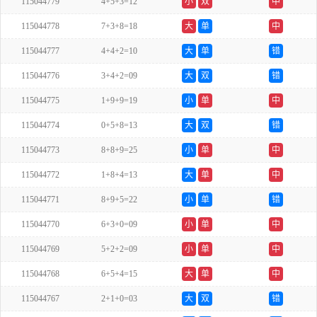
115044779
4+5+3=12
小
双
中
115044778
7+3+8=18
大
单
中
115044777
4+4+2=10
大
单
错
115044776
3+4+2=09
大
双
错
115044775
1+9+9=19
小
单
中
115044774
0+5+8=13
大
双
错
115044773
8+8+9=25
小
单
中
115044772
1+8+4=13
大
单
中
115044771
8+9+5=22
小
单
错
115044770
6+3+0=09
小
单
中
115044769
5+2+2=09
小
单
中
115044768
6+5+4=15
大
单
中
115044767
2+1+0=03
大
双
错