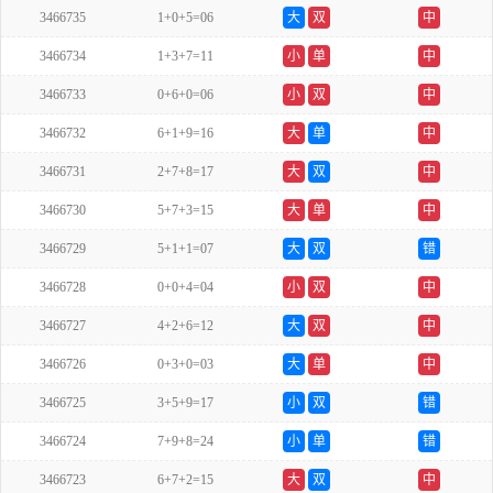
3466735
1+0+5=06
大
双
中
3466734
1+3+7=11
小
单
中
3466733
0+6+0=06
小
双
中
3466732
6+1+9=16
大
单
中
3466731
2+7+8=17
大
双
中
3466730
5+7+3=15
大
单
中
3466729
5+1+1=07
大
双
错
3466728
0+0+4=04
小
双
中
3466727
4+2+6=12
大
双
中
3466726
0+3+0=03
大
单
中
3466725
3+5+9=17
小
双
错
3466724
7+9+8=24
小
单
错
3466723
6+7+2=15
大
双
中