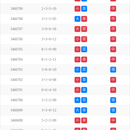
3466709
2+3+5=10
小
单
中
3466708
3+1+1=05
大
单
中
3466707
3+9+6=18
大
双
中
3466706
3+3+6=12
小
双
中
3466705
8+1+0=09
小
双
中
3466704
8+1+2=11
小
单
中
3466703
3+8+8=19
小
双
错
3466702
3+1+4=08
小
单
中
3466701
0+6+4=10
小
单
中
3466700
5+2+2=09
大
双
错
3466699
3+3+6=12
大
单
错
3466698
5+2+2=09
小
单
中