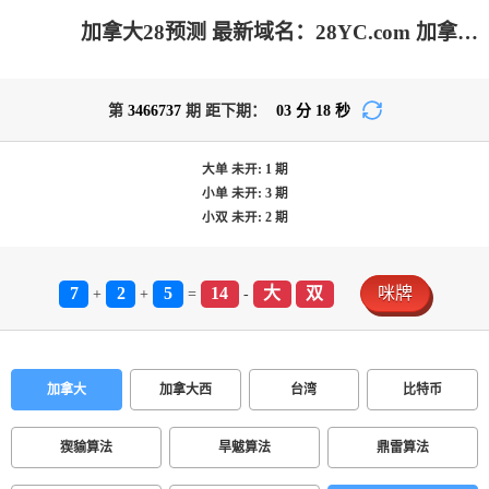
加拿大28预测 最新域名：28YC.com 加拿大28-加拿大28pc|雪球预测结果查询|pc加拿大预测开奖_专注研究加拿大预测!
第
3466737
期 距下期：
03
分
18
秒
大单
未开:
1
期
小单
未开:
3
期
小双
未开:
2
期
7
2
5
14
大
双
咪牌
+
+
=
-
加拿大
加拿大西
台湾
比特币
猰貐算法
旱魃算法
鼎雷算法