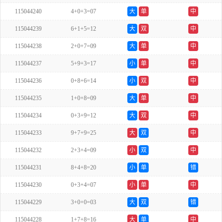
115044240
4+0+3=07
大
单
中
115044239
6+1+5=12
大
双
中
115044238
2+0+7=09
大
单
中
115044237
5+9+3=17
小
单
中
115044236
0+8+6=14
小
双
中
115044235
1+0+8=09
大
单
中
115044234
0+3+9=12
大
双
中
115044233
9+7+9=25
大
双
中
115044232
2+3+4=09
小
双
中
115044231
8+4+8=20
小
单
错
115044230
0+3+4=07
小
单
中
115044229
3+0+0=03
大
双
错
115044228
1+7+8=16
大
单
中