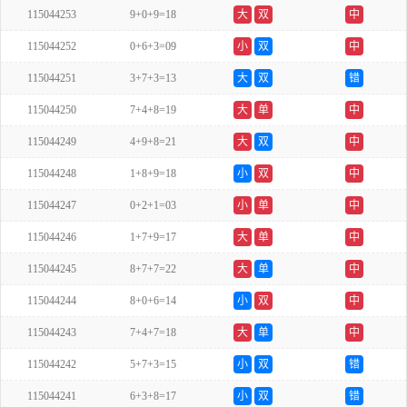
115044253
9+0+9=18
大
双
中
115044252
0+6+3=09
小
双
中
115044251
3+7+3=13
大
双
错
115044250
7+4+8=19
大
单
中
115044249
4+9+8=21
大
双
中
115044248
1+8+9=18
小
双
中
115044247
0+2+1=03
小
单
中
115044246
1+7+9=17
大
单
中
115044245
8+7+7=22
大
单
中
115044244
8+0+6=14
小
双
中
115044243
7+4+7=18
大
单
中
115044242
5+7+3=15
小
双
错
115044241
6+3+8=17
小
双
错