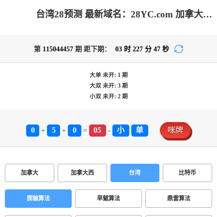
台湾28预测 最新域名：28YC.com 加拿大28-加拿大28pc|雪球预测结果查询|pc加拿大预测开奖_专注研究加拿大预测!
第
115044457
期 距下期：
03
时
227
分
47
秒
大单
未开:
1
期
大双
未开:
3
期
小双
未开:
2
期
0
5
0
05
小
单
咪牌
+
+
=
-
加拿大
加拿大西
台湾
比特币
猰貐算法
旱魃算法
鼎雷算法