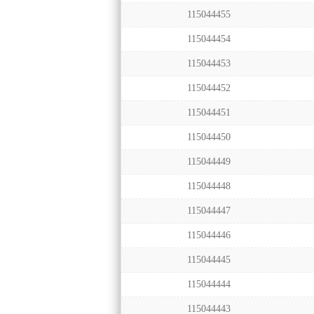
115044455
115044454
115044453
115044452
115044451
115044450
115044449
115044448
115044447
115044446
115044445
115044444
115044443