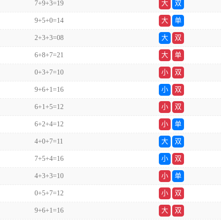
7+9+3=19
大
双
9+5+0=14
大
单
2+3+3=08
大
双
6+8+7=21
大
单
0+3+7=10
小
双
9+6+1=16
小
双
6+1+5=12
小
双
6+2+4=12
小
单
4+0+7=11
大
双
7+5+4=16
小
双
4+3+3=10
小
单
0+5+7=12
小
双
9+6+1=16
大
双