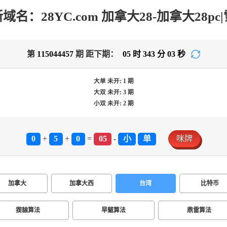
第
115044457
期 距下期：
05
时
343
分
03
秒
大单
未开:
1
期
大双
未开:
3
期
小双
未开:
2
期
0
+
5
+
0
=
05
-
小
单
咪牌
加拿大
加拿大西
台湾
比特币
猰貐算法
旱魃算法
鼎雷算法