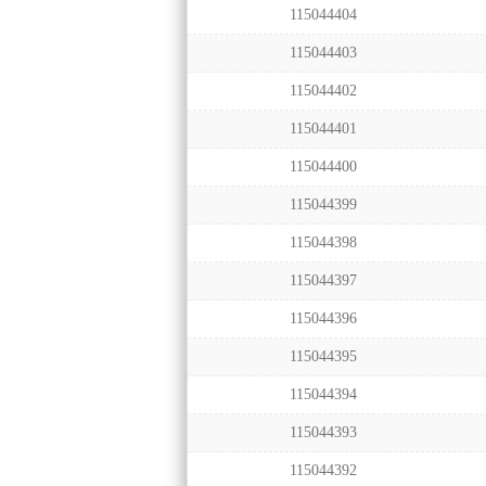
115044404
115044403
115044402
115044401
115044400
115044399
115044398
115044397
115044396
115044395
115044394
115044393
115044392