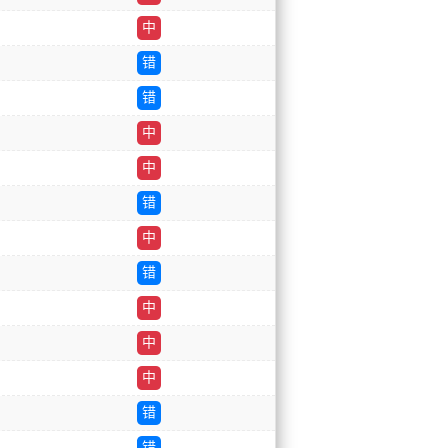
中
错
错
中
中
错
中
错
中
中
中
错
错