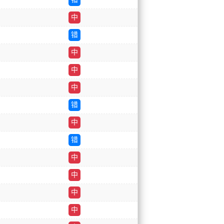
中
错
中
中
中
错
中
错
中
中
中
中