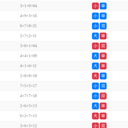
3+1+0=04
小
单
4+9+3=16
小
单
6+7+8=21
小
双
2+7+2=11
大
单
3+0+1=04
小
双
4+4+1=09
大
单
4+1+6=11
大
单
2+8+8=18
大
单
7+5+5=17
小
双
4+7+7=18
小
双
2+6+5=13
大
单
6+2+7=15
大
单
3+6+3=12
小
双