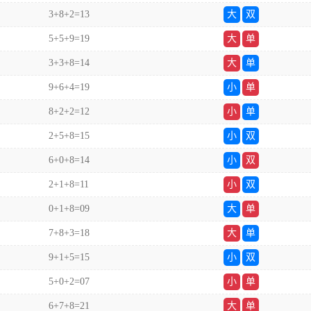
3+8+2=13
大
双
5+5+9=19
大
单
3+3+8=14
大
单
9+6+4=19
小
单
8+2+2=12
小
单
2+5+8=15
小
双
6+0+8=14
小
双
2+1+8=11
小
双
0+1+8=09
大
单
7+8+3=18
大
单
9+1+5=15
小
双
5+0+2=07
小
单
6+7+8=21
大
单