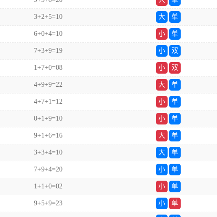
3+2+5=10
大
单
6+0+4=10
小
单
7+3+9=19
小
双
1+7+0=08
小
双
4+9+9=22
大
单
4+7+1=12
小
单
0+1+9=10
小
单
9+1+6=16
大
单
3+3+4=10
大
单
7+9+4=20
小
单
1+1+0=02
小
单
9+5+9=23
小
单