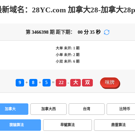
第
3466398
期 距下期：
00
分
35
秒
大单
未开:
1
期
小单
未开:
2
期
小双
未开:
6
期
9
+
8
+
5
=
22
-
大
双
咪牌
加拿大
加拿大西
台湾
比特币
猰貐算法
旱魃算法
鼎雷算法