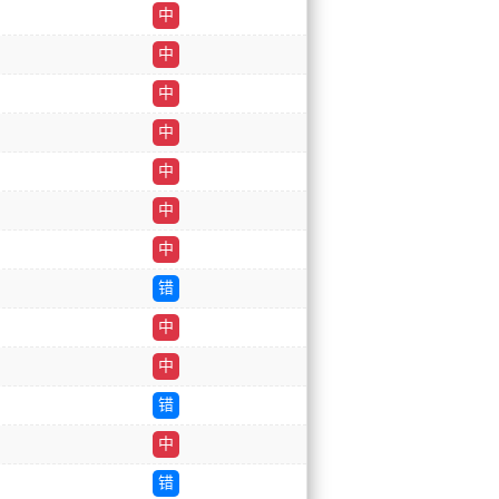
中
中
中
中
中
中
中
错
中
中
错
中
错