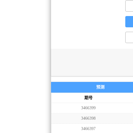
预测
期号
3466399
3466398
3466397