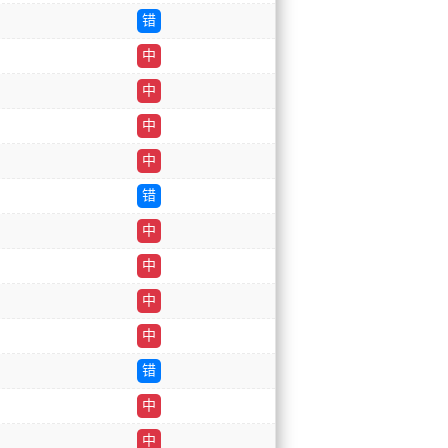
错
中
中
中
中
错
中
中
中
中
错
中
中