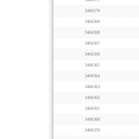
3466370
3466369
3466368
3466367
3466366
3466365
3466364
3466363
3466362
3466361
3466360
3466359