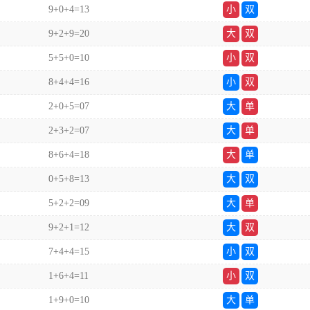
9+0+4=13
小
双
9+2+9=20
大
双
5+5+0=10
小
双
8+4+4=16
小
双
2+0+5=07
大
单
2+3+2=07
大
单
8+6+4=18
大
单
0+5+8=13
大
双
5+2+2=09
大
单
9+2+1=12
大
双
7+4+4=15
小
双
1+6+4=11
小
双
1+9+0=10
大
单